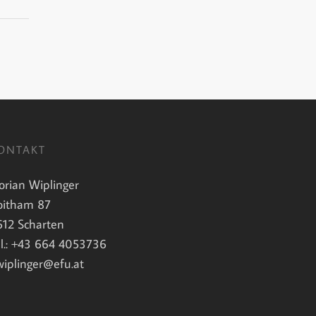
ONTAKT
lorian Wiplinger
oitham 87
612 Scharten
el.: +43 664 4053736
.wiplinger@efu.at