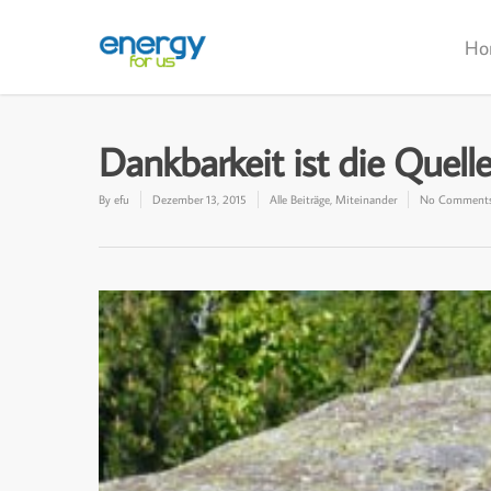
Ho
Dankbarkeit ist die Quel
By
efu
Dezember 13, 2015
Alle Beiträge
,
Miteinander
No Comment